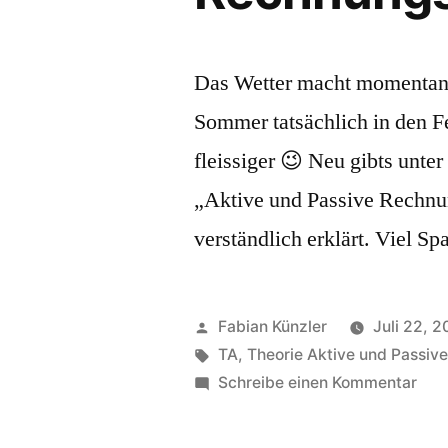
Das Wetter macht momentan ü
Sommer tatsächlich in den F
fleissiger 😉 Neu gibts unt
„Aktive und Passive Rechnu
verständlich erklärt. Viel Sp
Veröffentlicht
Fabian Künzler
Juli 22, 2
von
Schlagwörter:
TA
,
Theorie Aktive und Passi
zu
Schreibe einen Kommentar
Neu
The