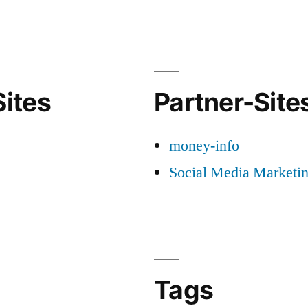
ive
sive
hnungsabgrenzung“
ites
Partner-Site
money-info
Social Media Marketi
Tags