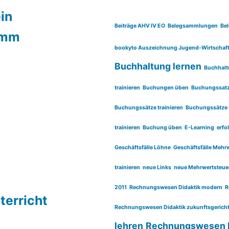
in
Beiträge AHV IV EO
Belegsammlungen
Be
amm
bookyto Auszeichnung Jugend-Wirtschaf
Buchhaltung lernen
Buchhalt
trainieren
Buchungen üben
Buchungssatz 
Buchungssätze trainieren
Buchungssätze
trainieren
Buchung üben
E-Learning
erf
Geschäftsfälle Löhne
Geschäftsfälle Meh
trainieren
neue Links
neue Mehrwertsteue
2011
Rechnungswesen Didaktik modern
R
erricht
Rechnungswesen Didaktik zukunftsgericht
lehren
Rechnungswesen 