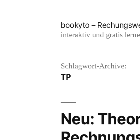
Zum
Inhalt
bookyto – Rechungswes
springen
interaktiv und gratis lern
Schlagwort-Archive:
TP
Neu: Theor
Rechnung