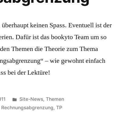
berhaupt keinen Spass. Eventuell ist der
erien. Dafür ist das bookyto Team um so
er den Themen die Theorie zum Thema
ngsabgrenzung“ – wie gewohnt einfach
ass bei der Lektüre!
Veröffentlicht
011
Site-News
,
Themen
in
ve Rechnungsabgrenzung
,
TP
:
orie