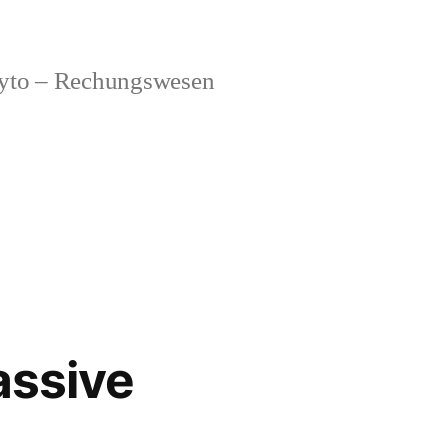
to – Rechungswesen
assive