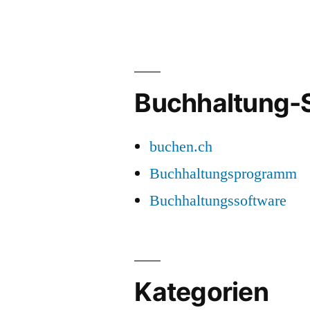
zu
„Akt
und
Pas
Rec
Buchhaltung-S
buchen.ch
Buchhaltungsprogramm
Buchhaltungssoftware
Kategorien