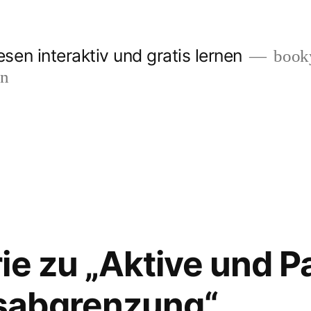
en interaktiv und gratis lernen
booky
en
ie zu „Aktive und P
sabgrenzung“