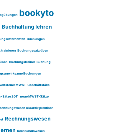
bookyto
legübungen
Buchhaltung lehren
t
ung unterrichten
Buchungen
trainieren
Buchungssatz üben
 üben
Buchungstrainer
Buchung
olgsunwirksame Buchungen
rwertsteuer MWST
Geschäftsfälle
r-Sätze 2011
neue MWST-Sätze
echnungswesen Didaktik praktisch
Rechnungswesen
et
lernen
Rechnungswesen