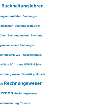
Buchhaltung lehren
t
ung unterrichten
Buchungen
trainieren
Buchungssatz üben
 üben
Buchungstrainer
Buchung
olgsunwirksame Buchungen
rwertsteuer MWST
Geschäftsfälle
r-Sätze 2011
neue MWST-Sätze
echnungswesen Didaktik praktisch
Rechnungswesen
et
lernen
Rechnungswesen
lunternehmung
Theorie