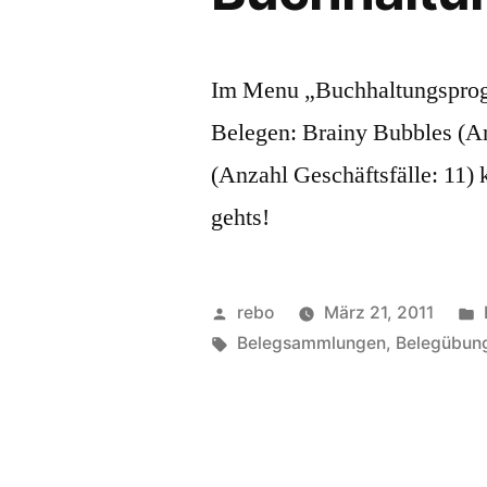
Im Menu „Buchhaltungsprog
Belegen: Brainy Bubbles (An
(Anzahl Geschäftsfälle: 11)
gehts!
Veröffentlicht
rebo
März 21, 2011
von
Schlagwörter:
Belegsammlungen
,
Belegübun