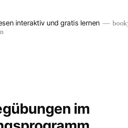
en interaktiv und gratis lernen
booky
en
legübungen im
ungsprogramm