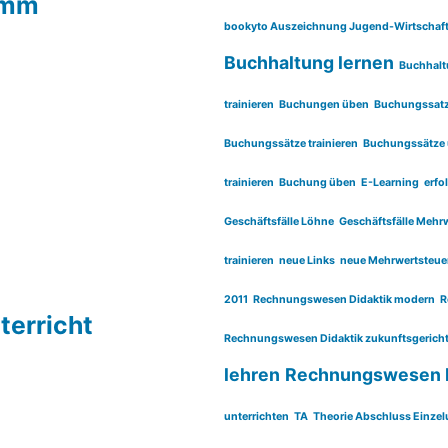
amm
bookyto Auszeichnung Jugend-Wirtschaf
Buchhaltung lernen
Buchhalt
trainieren
Buchungen üben
Buchungssatz 
Buchungssätze trainieren
Buchungssätze
trainieren
Buchung üben
E-Learning
erf
Geschäftsfälle Löhne
Geschäftsfälle Meh
trainieren
neue Links
neue Mehrwertsteue
2011
Rechnungswesen Didaktik modern
R
erricht
Rechnungswesen Didaktik zukunftsgericht
lehren
Rechnungswesen 
unterrichten
TA
Theorie Abschluss Einze