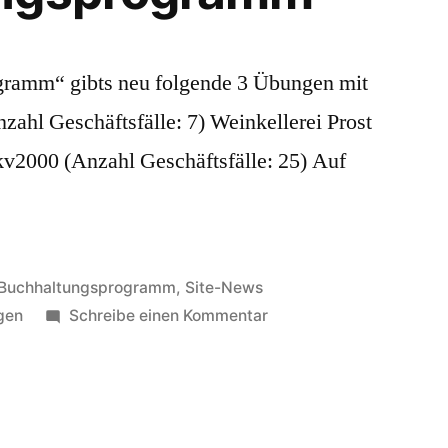
ramm“ gibts neu folgende 3 Übungen mit
zahl Geschäftsfälle: 7) Weinkellerei Prost
 kv2000 (Anzahl Geschäftsfälle: 25) Auf
Veröffentlicht
Buchhaltungsprogramm
,
Site-News
in
zu
gen
Schreibe einen Kommentar
Neu:
3
Belegübungen
im