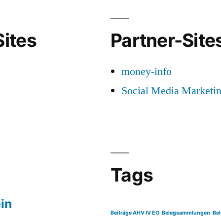
Buchhaltungsprogramm
ites
Partner-Site
money-info
Social Media Marketi
Tags
in
Beiträge AHV IV EO
Belegsammlungen
Be