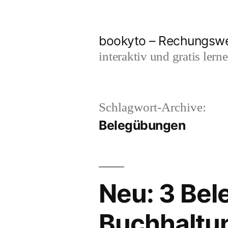
Zum
Inhalt
bookyto – Rechungswes
springen
interaktiv und gratis lern
Schlagwort-Archive:
Belegübungen
Neu: 3 Be
Buchhalt